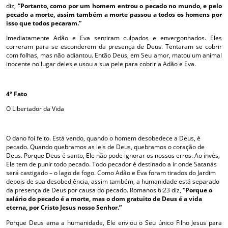
diz,
”Portanto, como por um homem entrou o pecado no mundo, e pelo
pecado a morte, assim também a morte passou a todos os homens por
isso que todos pecaram.”
Imediatamente Adão e Eva sentiram culpados e envergonhados. Eles
correram para se esconderem da presença de Deus. Tentaram se cobrir
com folhas, mas não adiantou. Então Deus, em Seu amor, matou um animal
inocente no lugar deles e usou a sua pele para cobrir a Adão e Eva.
4º Fato
O Libertador da Vida
O dano foi feito. Está vendo, quando o homem desobedece a Deus, é
pecado. Quando quebramos as leis de Deus, quebramos o coração de
Deus. Porque Deus é santo, Ele não pode ignorar os nossos erros. Ao invés,
Ele tem de punir todo pecado. Todo pecador é destinado a ir onde Satanás
será castigado – o lago de fogo. Como Adão e Eva foram tirados do Jardim
depois de sua desobediência, assim também, a humanidade está separado
da presença de Deus por causa do pecado. Romanos 6:23 diz,
“Porque o
salário do pecado é a morte, mas o dom gratuito de Deus é a vida
eterna, por Cristo Jesus nosso Senhor.”
Porque Deus ama a humanidade, Ele enviou o Seu único Filho Jesus para