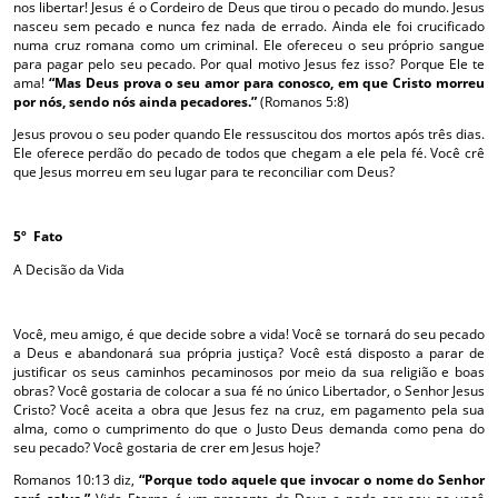
nos libertar! Jesus é o Cordeiro de Deus que tirou o pecado do mundo. Jesus
nasceu sem pecado e nunca fez nada de errado. Ainda ele foi crucificado
numa cruz romana como um criminal. Ele ofereceu o seu próprio sangue
para pagar pelo seu pecado. Por qual motivo Jesus fez isso? Porque Ele te
ama!
“Mas Deus prova o seu amor para conosco, em que Cristo morreu
por nós, sendo nós ainda pecadores.”
(Romanos 5:8)
Jesus provou o seu poder quando Ele ressuscitou dos mortos após três dias.
Ele oferece perdão do pecado de todos que chegam a ele pela fé. Você crê
que Jesus morreu em seu lugar para te reconciliar com Deus?
5º Fato
A Decisão da Vida
Você, meu amigo, é que decide sobre a vida! Você se tornará do seu pecado
a Deus e abandonará sua própria justiça? Você está disposto a parar de
justificar os seus caminhos pecaminosos por meio da sua religião e boas
obras? Você gostaria de colocar a sua fé no único Libertador, o Senhor Jesus
Cristo? Você aceita a obra que Jesus fez na cruz, em pagamento pela sua
alma, como o cumprimento do que o Justo Deus demanda como pena do
seu pecado? Você gostaria de crer em Jesus hoje?
Romanos 10:13 diz,
“Porque todo aquele que invocar o nome do Senhor