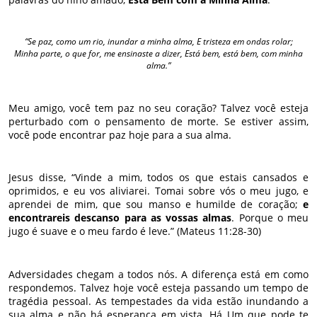
“Se paz, como um rio, inundar a minha alma, E tristeza em ondas rolar;
Minha parte, o que for, me ensinaste a dizer, Está bem, está bem, com minha
alma.”
Meu amigo, você tem paz no seu coração? Talvez você esteja
perturbado com o pensamento de morte. Se estiver assim,
você pode encontrar paz hoje para a sua alma.
Jesus disse, “Vinde a mim, todos os que estais cansados e
oprimidos, e eu vos aliviarei. Tomai sobre vós o meu jugo, e
aprendei de mim, que sou manso e humilde de coração;
e
encontrareis descanso para as vossas almas
. Porque o meu
jugo é suave e o meu fardo é leve.” (Mateus 11:28-30)
Adversidades chegam a todos nós. A diferença está em como
respondemos. Talvez hoje você esteja passando um tempo de
tragédia pessoal. As tempestades da vida estão inundando a
sua alma e não há esperança em vista. Há Um que pode te