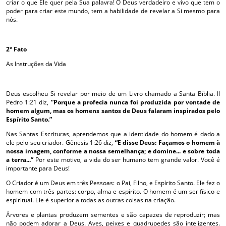
criar o que Ele quer pela Sua palavra! O Deus verdadeiro e vivo que tem o
poder para criar este mundo, tem a habilidade de revelar a Si mesmo para
nós.
2º Fato
As Instruções da Vida
Deus escolheu Si revelar por meio de um Livro chamado a Santa Bíblia. II
Pedro 1:21 diz,
“Porque a profecia nunca foi produzida por vontade de
homem algum, mas os homens santos de Deus falaram inspirados pelo
Espírito Santo.”
Nas Santas Escrituras, aprendemos que a identidade do homem é dado a
ele pelo seu criador. Gênesis 1:26 diz,
“E disse Deus: Façamos o homem à
nossa imagem, conforme a nossa semelhança; e domine... e sobre toda
a terra...”
Por este motivo, a vida do ser humano tem grande valor. Você é
importante para Deus!
O Criador é um Deus em três Pessoas: o Pai, Filho, e Espírito Santo. Ele fez o
homem com três partes: corpo, alma e espírito. O homem é um ser físico e
espiritual. Ele é superior a todas as outras coisas na criação.
Árvores e plantas produzem sementes e são capazes de reproduzir; mas
não podem adorar a Deus. Aves, peixes e quadrupedes são inteligentes.