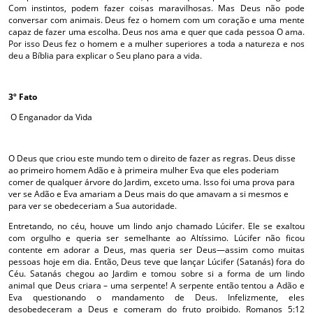
Com instintos, podem fazer coisas maravilhosas. Mas Deus não pode
conversar com animais. Deus fez o homem com um coração e uma mente
capaz de fazer uma escolha. Deus nos ama e quer que cada pessoa O ama.
Por isso Deus fez o homem e a mulher superiores a toda a natureza e nos
deu a Bíblia para explicar o Seu plano para a vida.
3º Fato
O Enganador da Vida
O Deus que criou este mundo tem o direito de fazer as regras. Deus disse
ao primeiro homem Adão e à primeira mulher Eva que eles poderiam
comer de qualquer árvore do Jardim, exceto uma. Isso foi uma prova para
ver se Adão e Eva amariam a Deus mais do que amavam a si mesmos e
para ver se obedeceriam a Sua autoridade.
Entretando, no céu, houve um lindo anjo chamado Lúcifer. Ele se exaltou
com orgulho e queria ser semelhante ao Altíssimo. Lúcifer não ficou
contente em adorar a Deus, mas queria ser Deus—assim como muitas
pessoas hoje em dia. Então, Deus teve que lançar Lúcifer (Satanás) fora do
Céu. Satanás chegou ao Jardim e tomou sobre si a forma de um lindo
animal que Deus criara – uma serpente! A serpente então tentou a Adão e
Eva questionando o mandamento de Deus. Infelizmente, eles
desobedeceram a Deus e comeram do fruto proibido. Romanos 5:12