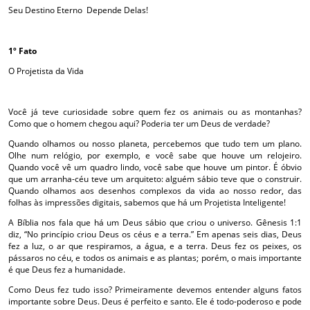
Seu Destino Eterno Depende Delas!
1º Fato
O Projetista da Vida
Você já teve curiosidade sobre quem fez os animais ou as montanhas?
Como que o homem chegou aqui? Poderia ter um Deus de verdade?
Quando olhamos ou nosso planeta, percebemos que tudo tem um plano.
Olhe num relógio, por exemplo, e você sabe que houve um relojeiro.
Quando você vê um quadro lindo, você sabe que houve um pintor. É óbvio
que um arranha-céu teve um arquiteto: alguém sábio teve que o construir.
Quando olhamos aos desenhos complexos da vida ao nosso redor, das
folhas às impressões digitais, sabemos que há um Projetista Inteligente!
A Bíblia nos fala que há um Deus sábio que criou o universo. Gênesis 1:1
diz, “No princípio criou Deus os céus e a terra.” Em apenas seis dias, Deus
fez a luz, o ar que respiramos, a água, e a terra. Deus fez os peixes, os
pássaros no céu, e todos os animais e as plantas; porém, o mais importante
é que Deus fez a humanidade.
Como Deus fez tudo isso? Primeiramente devemos entender alguns fatos
importante sobre Deus. Deus é perfeito e santo. Ele é todo-poderoso e pode